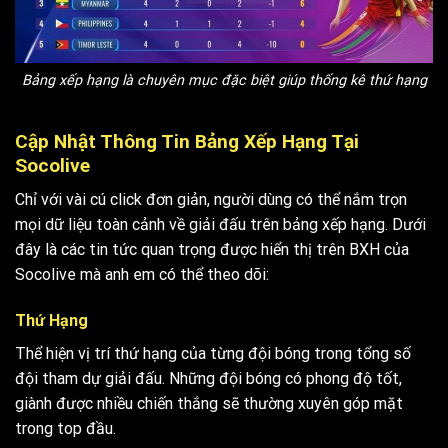
Bảng xếp hạng là chuyên mục đặc biệt giúp thống kê thứ hạng
Cập Nhật Thông Tin Bảng Xếp Hạng Tại
Socolive
Chỉ với vài cú click đơn giản, người dùng có thể nắm trọn
mọi dữ liệu toàn cảnh về giải đấu trên
bảng xếp hạng
. Dưới
đây là các tin tức quan trọng được hiển thị trên BXH của
Socolive mà anh em có thể theo dõi:
Thứ Hạng
Thể hiện vị trí thứ hạng của từng đội bóng trong tổng số
đội tham dự giải đấu. Những đội bóng có phong độ tốt,
giành được nhiều chiến thắng sẽ thường xuyên góp mặt
trong top đầu.