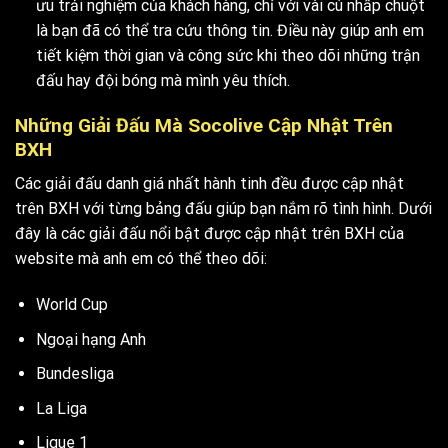
ưu trải nghiệm của khách hàng, chỉ với vài cú nhấp chuột
là bạn đã có thể tra cứu thông tin. Điều này giúp anh em
tiết kiệm thời gian và công sức khi theo dõi những trận
đấu hay đội bóng mà mình yêu thích.
Những Giải Đấu Mà Socolive Cập Nhật Trên
BXH
Các giải đấu danh giá nhất hành tinh đều được cập nhật
trên BXH với từng bảng đấu giúp bạn nắm rõ tình hình. Dưới
đây là các giải đấu nổi bật được cập nhật trên BXH của
website mà anh em có thể theo dõi:
World Cup
Ngoại hạng Anh
Bundesliga
La Liga
Ligue 1