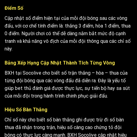
Điểm Số
Cập nhật số điểm hiện tại của mỗi đội bóng sau các vòng
đấu, với cơ chế tính điểm là: thắng 3 điểm, hòa 1 điểm, thua
0 điểm. Người chơi có thể dễ dàng nắm bắt mức độ cạnh
tranh và khả năng vô địch của mỗi đội thông qua các chỉ số
này.
Bảng Xếp Hạng Cập Nhật Thành Tích Từng Vòng
BXH tại Socolive cho biết số trận thắng – hòa – thua của
từng đội bóng qua các vòng đấu đã diễn ra. Đây là yếu tố
giúp bet thủ đánh giá được thực lực, sự tiến bộ hay sa sút
của mỗi đội trong hành trình chinh phục giải đấu.
Hiệu Số Bàn Thắng
Chỉ số này cho biết số bàn thắng ghi được trừ đi số bàn
thua đã nhận trong trận, hiệu số càng cao chứng tỏ đội
bóng có thực lực càng mạnh. BXH Socolive cập nhật hiệu