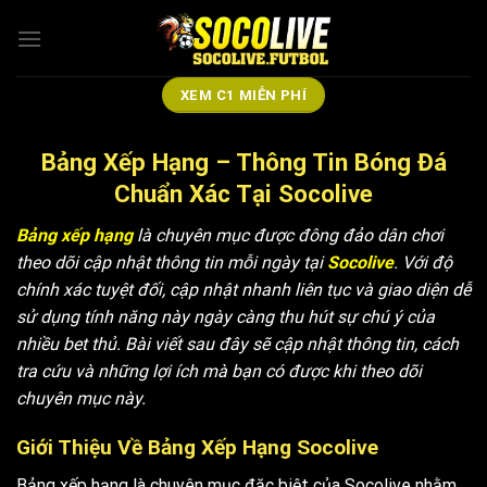
Skip
to
content
XEM C1 MIỄN PHÍ
Bảng Xếp Hạng – Thông Tin Bóng Đá
Chuẩn Xác Tại Socolive
Bảng xếp hạng
là chuyên mục được đông đảo dân chơi
theo dõi cập nhật thông tin mỗi ngày tại
Socolive
. Với độ
chính xác tuyệt đối, cập nhật nhanh liên tục và giao diện dễ
sử dụng tính năng này ngày càng thu hút sự chú ý của
nhiều bet thủ. Bài viết sau đây sẽ cập nhật thông tin, cách
tra cứu và những lợi ích mà bạn có được khi theo dõi
chuyên mục này.
Giới Thiệu Về Bảng Xếp Hạng Socolive
Bảng xếp hạng
là chuyên mục đặc biệt của Socolive nhằm