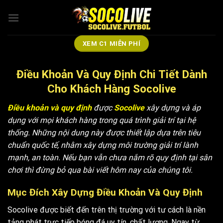
Skip
to
content
XEM C1 MIỄN PHÍ
Điều Khoản Và Quy Định Chi Tiết Dành
Cho Khách Hàng Socolive
Điều khoản và quy định
được
Socolive
xây dựng và áp
dụng với mọi khách hàng trong quá trình giải trí tại hệ
thống. Những nội dung này được thiết lập dựa trên tiêu
chuẩn quốc tế, nhằm xây dựng môi trường giải trí lành
mạnh, an toàn. Nếu bạn vẫn chưa nắm rõ quy định tại sân
chơi thì đừng bỏ qua bài viết hôm nay của chúng tôi.
Mục Đích Xây Dựng Điều Khoản Và Quy Định
Socolive được biết đến trên thị trường với tư cách là nền
tảng phát trực tiếp bóng đá uy tín, chất lượng. Ngay từ