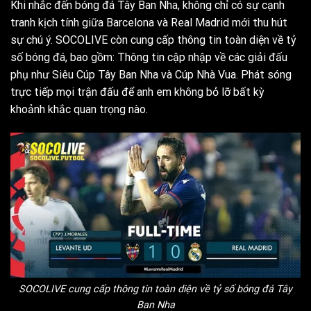
Khi nhắc đến bóng đá Tây Ban Nha, không chỉ có sự cạnh
tranh kịch tính giữa Barcelona và Real Madrid mới thu hút
sự chú ý. SOCOLIVE còn cung cấp thông tin toàn diện về tỷ
số bóng đá, bao gồm: Thông tin cập nhập về các giải đấu
phụ như Siêu Cúp Tây Ban Nha và Cúp Nhà Vua. Phát sóng
trực tiếp mọi trận đấu để anh em không bỏ lỡ bất kỳ
khoảnh khắc quan trọng nào.
SOCOLIVE cung cấp thông tin toàn diện về tỷ số bóng đá Tây
Ban Nha