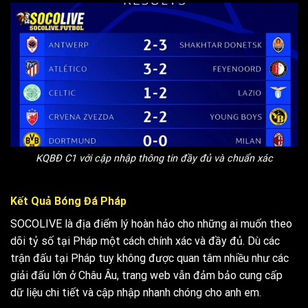
KQBĐ C1 với cập nhập thông tin đầy đủ và chuẩn xác
Kết Quả Bóng Đá Pháp
SOCOLIVE là địa điểm lý hoàn hảo cho những ai muốn theo
dõi tỷ số tại Pháp một cách chính xác và đầy đủ. Dù các
trận đấu tại Pháp tuy không được quan tâm nhiều như các
giải đấu lớn ở Châu Âu, trang web vẫn đảm bảo cung cấp
dữ liệu chi tiết và cập nhập nhanh chóng cho anh em.