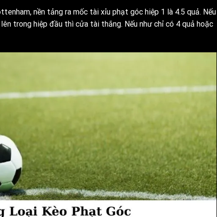
ttenham, nền tảng ra mốc tài xỉu phạt góc hiệp 1 là 4.5 quả. Nếu
 lên trong hiệp đầu thì cửa tài thắng. Nếu như chỉ có 4 quả hoặc