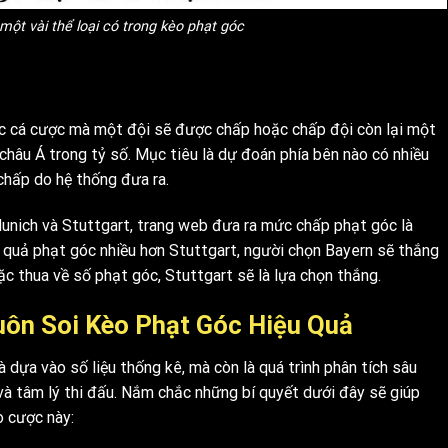
 một vài thể loại có trong kèo phạt góc
ức cá cược mà một đội sẽ được chấp hoặc chấp đội còn lại một
hâu Á trong tỷ số. Mục tiêu là dự đoán phía bên nào có nhiều
chấp do hệ thống đưa ra.
Munich và Stuttgart, trang web đưa ra mức chấp phạt góc là
3 quả phạt góc nhiều hơn Stuttgart, người chọn Bayern sẽ thắng
ặc thua về số phạt góc, Stuttgart sẽ là lựa chọn thắng.
uôn Soi Kèo Phạt Góc Hiệu Quả
 dựa vào số liệu thống kê, mà còn là quá trình phân tích sâu
t và tâm lý thi đấu. Nắm chắc những bí quyết dưới đây sẽ giúp
o cược này: