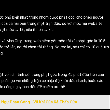
cược phổ biến nhất trong nhóm cược phạt góc, cho phép người
 của cả hai bên trong một trận đấu, so với mốc mà website
ợt mốc → tài, nếu ít hơn → xỉu.
l và Man City, trang web niêm yết mốc tài xỉu phạt góc là 10.5
 trở lên, người chọn tài thắng. Ngược lại, nếu chỉ có 10 quả trở
ng.
ặt vốn chỉ tính số lượng phạt góc trong 45 phút đầu tiên của
 phù hợp với những trận có nhịp độ khởi đầu nhanh, hoặc các
ấn công ngay ban đầu để chiếm ưu thế.
 Ngự Phản Công - Vũ Khí Của Kẻ Thấp Cửa