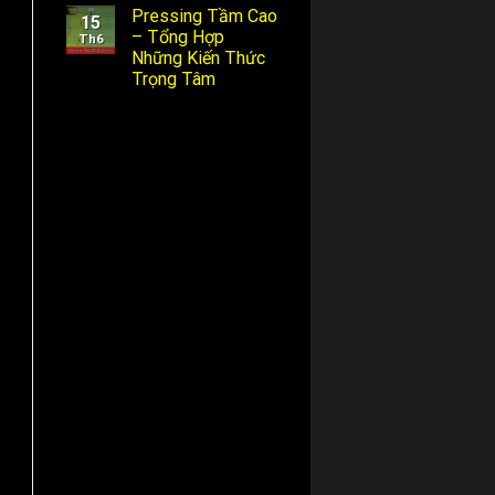
Pressing Tầm Cao
15
– Tổng Hợp
Th6
Những Kiến Thức
Trọng Tâm