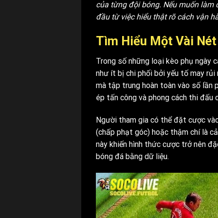
của từng đội bóng. Nếu muốn làm c
đầu từ việc hiểu thật rõ cách vận 
Tìm Hiểu Một Vài Nét
Trong số những loại kèo phụ ngày c
như ít bị chi phối bởi yếu tố may rủ
mà tập trung hoàn toàn vào số lần p
ép tấn công và phong cách thi đấu c
Người tham gia có thể đặt cược vào 
(chấp phạt góc) hoặc thậm chí là cả
này khiến hình thức cược trở nên đặ
bóng đá bằng dữ liệu.